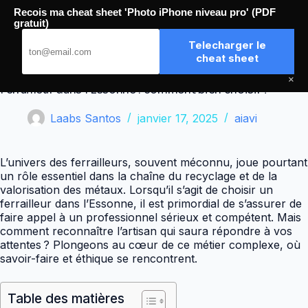
Passer
Recois ma cheat sheet 'Photo iPhone niveau pro' (PDF
au
Aiavi
gratuit)
contenu
Telecharger le
cheat sheet
×
Ferrailleur dans l’Essonne : comment bien choisir ?
Laabs Santos
janvier 17, 2025
aiavi
L’univers des ferrailleurs, souvent méconnu, joue pourtant
un rôle essentiel dans la chaîne du recyclage et de la
valorisation des métaux. Lorsqu’il s’agit de choisir un
ferrailleur dans l’Essonne, il est primordial de s’assurer de
faire appel à un professionnel sérieux et compétent. Mais
comment reconnaître l’artisan qui saura répondre à vos
attentes ? Plongeons au cœur de ce métier complexe, où
savoir-faire et éthique se rencontrent.
Table des matières