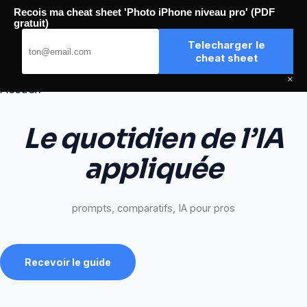
Passer
Recois ma cheat sheet 'Photo iPhone niveau pro' (PDF
au
Aiavi
gratuit)
contenu
Telecharger le
cheat sheet
×
Accueil
Le quotidien de l’IA
appliquée
prompts, comparatifs, IA pour pros
Recevoir le guide