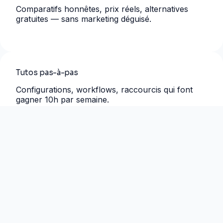
Comparatifs honnêtes, prix réels, alternatives
gratuites — sans marketing déguisé.
Tutos pas-à-pas
Configurations, workflows, raccourcis qui font
gagner 10h par semaine.
Tendances 2026
Veille curée, ce qu’il faut adopter vs ce qui est de
la hype.