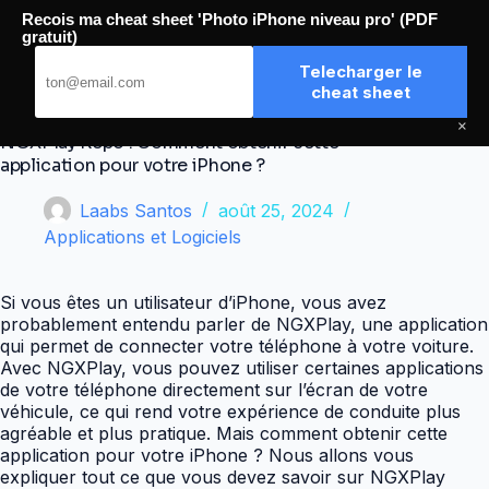
Passer
Recois ma cheat sheet 'Photo iPhone niveau pro' (PDF
au
Aiavi
gratuit)
contenu
Telecharger le
cheat sheet
×
NGXPlay Repo : Comment obtenir cette
application pour votre iPhone ?
Laabs Santos
août 25, 2024
Applications et Logiciels
Si vous êtes un utilisateur d’iPhone, vous avez
probablement entendu parler de NGXPlay, une application
qui permet de connecter votre téléphone à votre voiture.
Avec NGXPlay, vous pouvez utiliser certaines applications
de votre téléphone directement sur l’écran de votre
véhicule, ce qui rend votre expérience de conduite plus
agréable et plus pratique. Mais comment obtenir cette
application pour votre iPhone ? Nous allons vous
expliquer tout ce que vous devez savoir sur NGXPlay